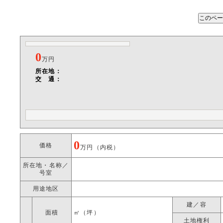
0
万円
所在地：
交 通：
0
価格
万円（内税）
所在地・名称／
号室
用途地区
建／容
面積
㎡（坪）
土地権利