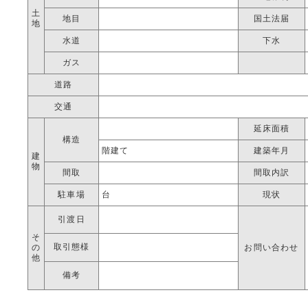
土
地目
国土法届
地
水道
下水
ガス
道路
交通
延床面積
構造
階建て
建築年月
建
物
間取
間取内訳
駐車場
台
現状
引渡日
そ
取引態様
の
お問い合わせ
他
備考