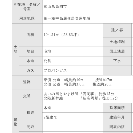
所在地・名称／
富山県高岡市
号室
用途地区
第一種中高層住居専用地域
建／容
面積
194.51㎡（58.83坪）
土地権利
土
地
地目
宅地
国土法届
水道
公営
下水
ガス
プロパンガス
東側:公道 幅員約10m 接道約7m
道路
北側:公道 幅員約3.8m 接道約26m
あいの風とやま鉄道『高岡駅』徒歩15分
交通
北陸新幹線 『新高岡駅』徒歩12分
木造
延床面積
構造
2階建て
建築年月
建
物
間取
間取内訳