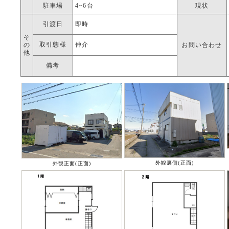
駐車場
4~6台
現状
引渡日
即時
そ
取引態様
仲介
の
お問い合わせ
他
備考
外観裏側(正面)
外観正面(正面)