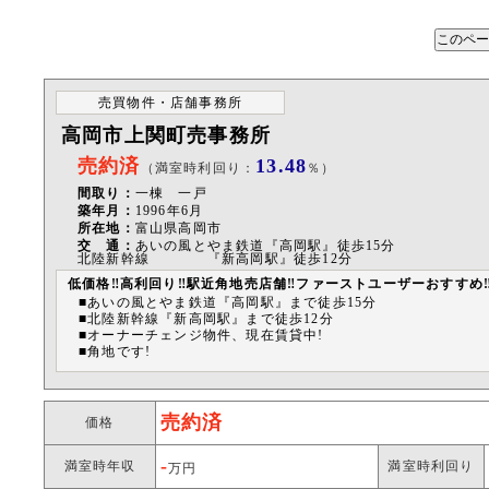
売買物件・店舗事務所
高岡市上関町売事務所
売約済
13.48
（満室時利回り：
％）
間取り：
一棟 一戸
築年月：
1996年6月
所在地：
富山県高岡市
交 通：
あいの風とやま鉄道『高岡駅』徒歩15分
北陸新幹線 『新高岡駅』徒歩12分
低価格‼高利回り‼駅近角地売店舗‼ファーストユーザーおすすめ
■あいの風とやま鉄道『高岡駅』まで徒歩15分
■北陸新幹線『新高岡駅』まで徒歩12分
■オーナーチェンジ物件、現在賃貸中!
■角地です!
売約済
価格
-
満室時年収
満室時利回り
万円