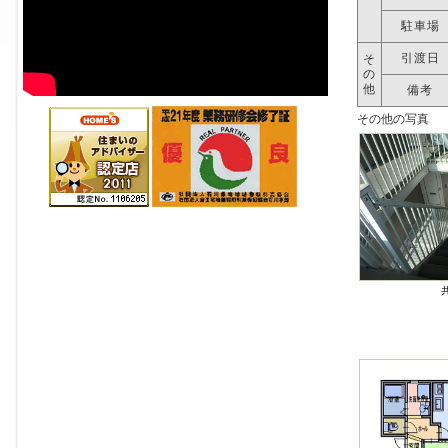
駐車場
引渡日
そ
の
他
備考
その他の写真