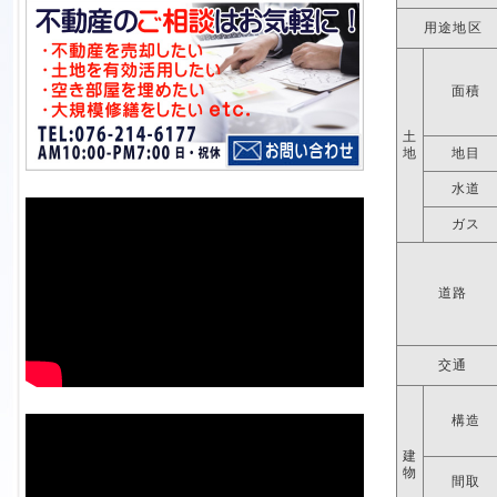
用途地区
面積
土
地
地目
水道
ガス
道路
交通
構造
建
物
間取