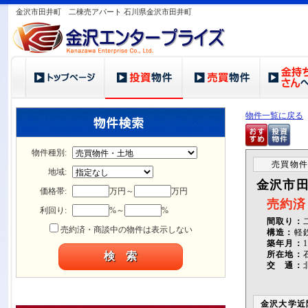
金沢市田井町 二棟売アパート 石川県金沢市田井町
物件一覧に戻る
物件種別:
売買物件
地域:
金沢市
価格帯:
万円～
万円
売約済
利回り:
%～
%
間取り：
売約済・商談中の物件は表示しない
構造：
軽
築年月：
所在地：
交 通：
金沢大学近