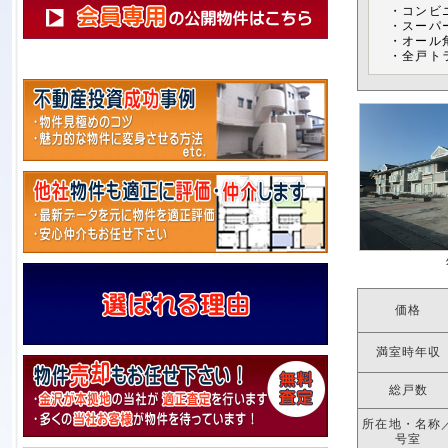
・コンビ
・スーパー
・オール
・全戸ト
価格
満室時年収
総戸数
所在地・名称
号室