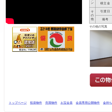
ン
積立金
引渡日
そ
の
他
備考
その他の写真
トップページ
投資物件
売買物件
お宝会員
会員専用公開物件
金持ち