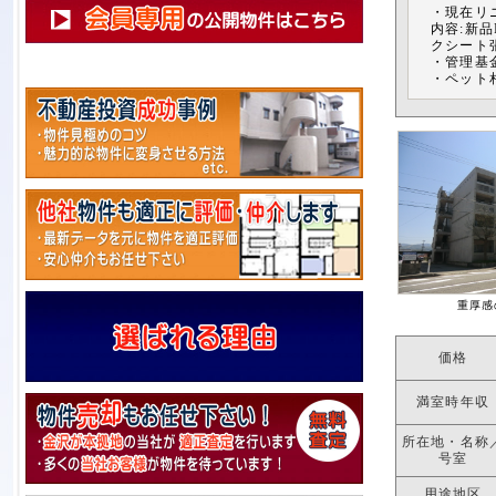
・現在リニ
内容:新
クシート
・管理基金
・ペット
重厚感
価格
満室時年収
所在地・名称
号室
用途地区