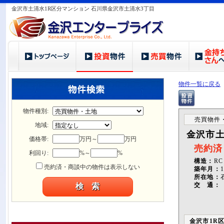
金沢市土清水1R区分マンション 石川県金沢市土清水3丁目
物件一覧に戻る
物件種別:
売買物件
地域:
金沢市土
価格帯:
万円～
万円
売約済
利回り:
%～
%
構造：
RC
売約済・商談中の物件は表示しない
築年月：
所在地：
交 通：
金沢市1R区