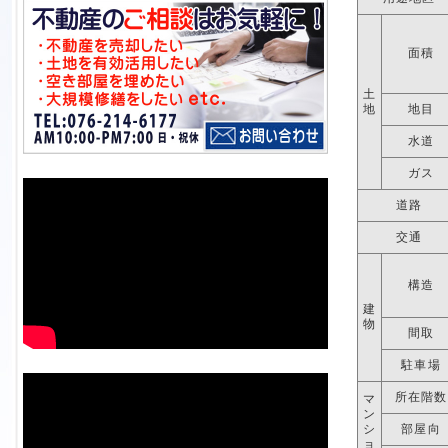
面積
土
地
地目
水道
ガス
道路
交通
構造
建
物
間取
駐車場
所在階数
マ
ン
シ
部屋向
ョ